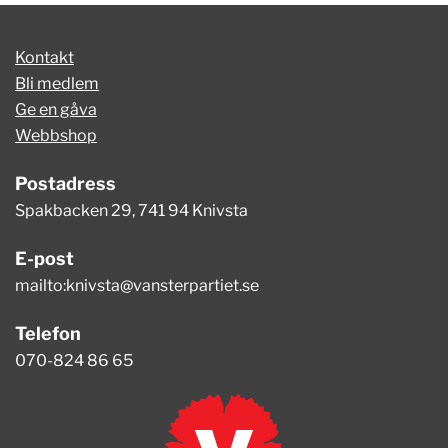
Kontakt
Bli medlem
Ge en gåva
Webbshop
Postadress
Spakbacken 29, 741 94 Knivsta
E-post
mailto:
knivsta@vansterpartiet.se
Telefon
070-824 86 65